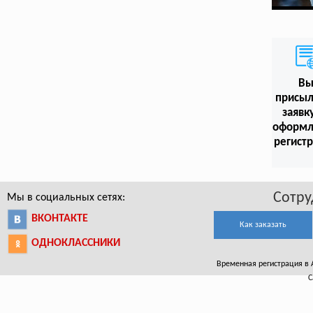
В
присыл
заявк
оформл
регист
Сотру
Мы в социальных сетях:
ВКОНТАКТЕ
Как заказать
ОДНОКЛАССНИКИ
Временная регистрация в А
С