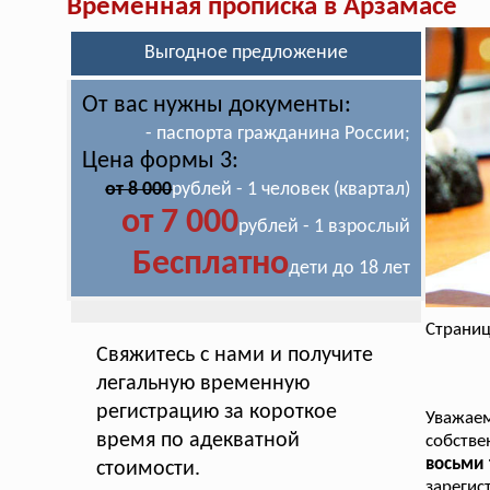
Временная прописка в Арзамасе
Выгодное предложение
От вас нужны документы:
- паспорта гражданина России;
Цена формы 3:
от 8 000
рублей - 1 человек (квартал)
от 7 000
рублей - 1 взрослый
Бесплатно
дети до 18 лет
Страниц
Свяжитесь с нами и получите
легальную временную
регистрацию за короткое
Уважае
время по адекватной
собств
восьми 
стоимости.
зарегис