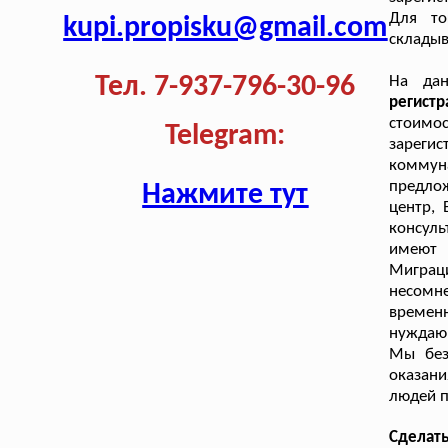
Для то
kupi.propisku@gmail.com
складыв
Тел. 7-937-796-30-96
На да
регист
стоимо
Telegram:
зареги
коммуна
предло
Нажмите тут
центр,
консуль
имеют 
Миграци
несомн
времен
нуждающ
Мы без
оказани
людей п
Сделат