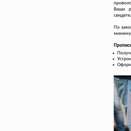
проволо
Ваши р
свидете
По зако
минимум
Прописк
Получ
Устрои
Оформ